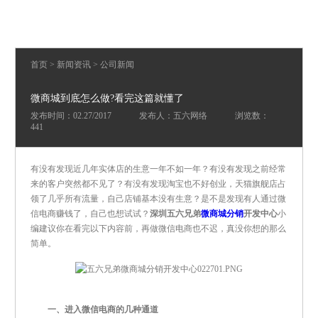
首页
>
新闻资讯
>
公司新闻
微商城到底怎么做?看完这篇就懂了
发布时间：02.27/2017
发布人：五六网络
浏览数：
441
有没有发现近几年实体店的生意一年不如一年？有没有发现之前经常
来的客户突然都不见了？有没有发现淘宝也不好创业，天猫旗舰店占
领了几乎所有流量，自己店铺基本没有生意？是不是发现有人通过微
信电商赚钱了，自己也想试试？
深圳五六兄弟
微商城分销
开发中心
小
编建议你在看完以下内容前，再做微信电商也不迟，真没你想的那么
简单。
一、进入微信电商的几种通道