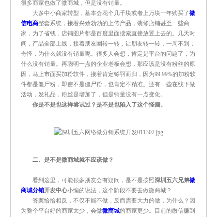
很多商家也做了微商城，但是没有销量。
大多中小商家转型，基本会花个几千块或者上万块一年购买了
微
信电商
整套系统，接着兴致勃勃的上传产品，装修店铺甚至一些商
家，为了省钱，店铺图片都是百度里面搜索直接放置上去的。几天时
间，产品全部上线，接着朋友圈转一转，让朋友转一转，一周不到，
奇怪，为什么就没有销量呢。很多人会想，肯定是平台的问题了，为
什么没有销量。再聪明一点的企业老板会想，那应该是没有粉丝的原
因，马上市面买加粉软件，接着肯定铩羽而归，因为99.99%的加粉软
件都是僵尸粉，即使不是僵尸粉，也肯定不精准。还有一些在线下做
活动，发礼品，粉丝是增加了，但是销量没有一点变化。
你是不是也这样尝试过？是不是也陷入了这个怪圈。
二、是不是微商城就不应该做？
看到这里，可能很多朋友会有疑问，是不是按照
深圳五六兄弟
微
商城分销
开发中心
小编的说法，这个阶段不要去做微商城？
答案恰恰相反，不仅不能不做，反而需要大力的做，为什么？因
为整个平台好的商家太少，会做
微商城
的商家更少。目前的微信赚到