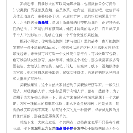
罗辑思维，目前较大的互联网知识社群，包括微信公众订阅号、
知识类脱口秀视频及音频、会员体系、微商城、百度贴吧、微信群等
具体互动形式，主要服务于80、90后的群体，他的粉丝积累量非常
大，之所以选择
微商城
，是因为微商城的社交电商属性，正好符合他
们的想法，并不是说只有微商城，他们才能卖的这么好。而且就罗振
宇个人IP的影响力，足够在任何一个平台快速积累粉丝。
提到小黑裙，你可能会想到《罗马假日》里的赫本，也可能想到
发布第一条小黑裙的Chanel，小黑裙可以通过这种认同感把女性群体
聚拢起来，未来就可以打造一个女性泛生活平台，可以做珠宝包袋，
也可以尝试女性教育、媒体等等。他做这个概念，那么就需要很多背
景包装、女性认知类包装，贴吧，论坛，新媒体，线下，视频媒体多
面宣传，把女性概念传播出去，聚拢女性群体，再通过购物返利的形
式大批量扩展粉丝。
吴晓波频道，这个自然大家就想到了吴晓波经济学家。一般关注
经济、财经类的人群，大多都是属于高端人群，更有一些群体，为了
蹭圈子也大多都会关注一下。那么本来在经济领域就是属于一个大的
IP，内容一项输出的都非常优质，那么不论是杨梅树，还是吴酒，销
售的难度应该都不高吧，毕竟这个买的是一种情怀，或者就是因为是
偶像代言的，那自然是愿意买单的。
总结下来，大家会发现一个共同点，这些商家似乎不只是有个微
商城。接下来
深圳五六兄弟
微商城分销
开发中心
小编就来说说为什么