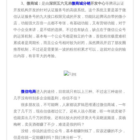
3、微商城：
是由
深圳五六兄弟
微商城分销
开发中心
等腾讯认证
开发机构开发的针对认证服务号的高级系统。这个系统主要是基于微
信认证服务号的九大接口权限完成的开发，功能比起腾讯自带的微小
店，功能强大百倍一点都不夸张，有基础功能，又有营销功能，对于
中小企业来讲，是不错的选择。不过也有缺点，缺点在于微信公众号
的运算机制，基本每一个公众号都是独立的个体，首批粉丝极度难积
累或者是周期长，而且公众号相对较为封闭，虽然腾讯开启了朋友圈
推荐机制，不过还是需要第一波的粉丝积累才可以，这就对企业的输
出内容，有非常大的考验。
微信电商
进入的途径，目前就只有以上三种。不过这三种途径，
几乎没有特别多企业能盈利，你信不信？
很多朋友说，不可能啊，人家都说罗辑思维通过微信商城，一年
卖了几千万，现在估值都过亿了。还有人说小黑裙，听一年就卖裙子
也能卖出几千万的营收。还有比较火的经济类大号吴晓波频道，卖杨
梅树，卖吴酒都赚了不少，难道是假的吗？
没错，你说的这些公众号，基本都赚到钱了，应该还赚的不少，
但是你就一定能赚到吗？我们来分析一下。