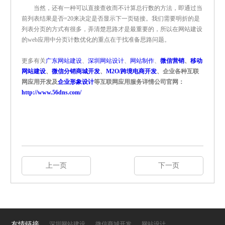
当然，还有一种可以直接查收而不计算总行数的方法，即通过当
前列表结果是否=20来决定是否显示下一页链接。我们需要明折的是
列表分页的方式有很多，弄清楚思路才是最重要的，所以在网站建设
的web应用中分页计数优化的重点在于找准备思路问题。
更多有关
广东网站建设
、
深圳网站设计
、
网站制作
、
微信营销
、
移动
网站建设
、
微信分销商城开发
、
M2O/跨境电商开发
、企业各种互联
网应用开发及
企业形象设计
等互联网应用服务详情公司官网：
http://www.56dns.com/
上一页
下一页
友情链接
深圳网站建设
微信商城开发
网站设计