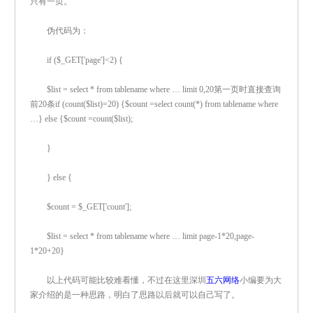
只有一页。
伪代码为：
if ($_GET['page']<2) {
$list = select * from tablename where … limit 0,20第一页时直接查询
前20条if (count($list)=20) {$count =select count(*) from tablename where
…} else {$count =count($list);
}
} else {
$count = $_GET['count'];
$list = select * from tablename where … limit page-1*20,page-
1*20+20}
以上代码可能比较难看懂，不过在这里深圳
五六网络
小编要为大
家介绍的是一种思路，明白了思路以后就可以自己写了。