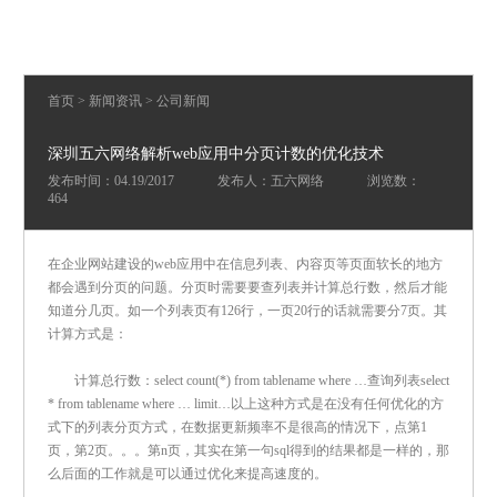
首页
>
新闻资讯
>
公司新闻
深圳五六网络解析web应用中分页计数的优化技术
发布时间：04.19/2017
发布人：五六网络
浏览数：
464
在企业网站建设的web应用中在信息列表、内容页等页面软长的地方
都会遇到分页的问题。分页时需要要查列表并计算总行数，然后才能
知道分几页。如一个列表页有126行，一页20行的话就需要分7页。其
计算方式是：
计算总行数：select count(*) from tablename where …查询列表select
* from tablename where … limit…以上这种方式是在没有任何优化的方
式下的列表分页方式，在数据更新频率不是很高的情况下，点第1
页，第2页。。。第n页，其实在第一句sql得到的结果都是一样的，那
么后面的工作就是可以通过优化来提高速度的。