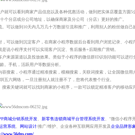
用户就可以看到商家产品信息以及各种优惠活动，做到把实体店覆盖方圆5
多十个分店或分公司地址，以确保商家及分公司（分店）更好的推广。
流。可以做到10天内几万几十万数据引流和推广，利用别人的粉丝做自己
付，可以做到沉淀客户，在商家小程序数据后台看到用户浏览记录、小程
就是说小程序支付可以实现客户沉淀、售后服务+后期推广营销。
客户来源渠道以及投放效果。类似于小程序的微信群ID识别功能可以进行
年龄。手机，活跃用户等数据分析。
内容搜索，小程序通过精准搜索，模糊搜索，关联词搜索，让全国微信用
深圳五六网络，一旦注册别人就注册不了，您将代表整个行业。
词。搜索关键词就可以找到商家的小程序，一款可以锁定精准客户的移动应
PP商城分销系统开发
、
新零售连锁商城平台管理系统开发
、“微信小程序
理运营系统
、
网站设计
/推广/维护、企业各种互联网应用开发及
企业品牌形象
://www.56dns.com/