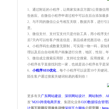
1、通过附近的小程序，让商家实体店方圆5公里微信
告效应。在微信小程序申请过程中可以在后台添加最
2、与不同的微信公众号相互关联，数据共享，进行引
意。
3、微信支付、支付宝支付只是付款工具，用小程序支
后7天内可以给客户推送信息，新品或者优惠活动，也
4、小程序码生成数量无限制，可实现一物一码，获知
理以及后台自动将用户画像进行分类，地区，性别，
5、微信成立搜索应用部，支持社交搜索、应用搜索、
小程序名字直接找到您一家，也就是说小程序名字是
6、
小程序SEO优化
，每个小程序可以设置10个关键
陌生客户通过搜索关键词轻易的看到你！
更多有关
广东网站建设
、
深圳网站设计
、
网站制作
、
A
发”
M2O/跨境电商开发
、集团化业务
O2O数据综合管
计
等互联网应用服务详情
深圳五六网络
公司官网：
http